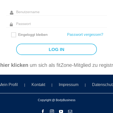
Passwort vergessen?
Eingeloggt bleiben
r
hier klicken
um sich als fitZone-Mitglied zu registr
Mein Profil
Kontakt
Impressum
Datenschut
Copyright @ BodyBusiness
Facebook
Instagram
YouTube
E-