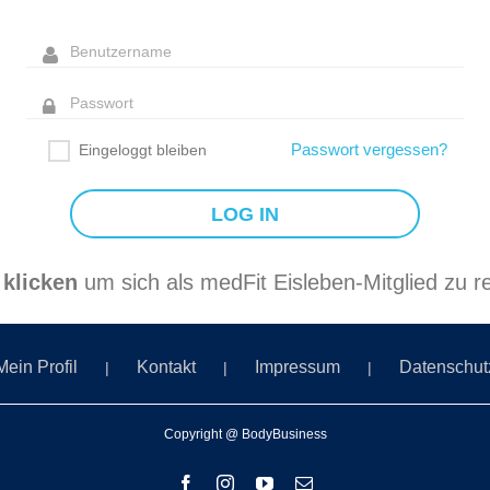
Passwort vergessen?
Eingeloggt bleiben
 klicken
um sich als medFit Eisleben-Mitglied zu re
Mein Profil
Kontakt
Impressum
Datenschut
Copyright @ BodyBusiness
Facebook
Instagram
YouTube
E-