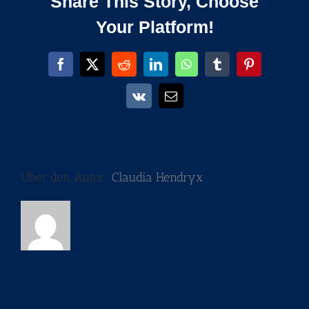
Share This Story, Choose
Your Platform!
Facebook
X
Reddit
LinkedIn
WhatsApp
Tumblr
Pinterest
Vk
E-
Mail
Über den Autor:
Claudia Hendryx