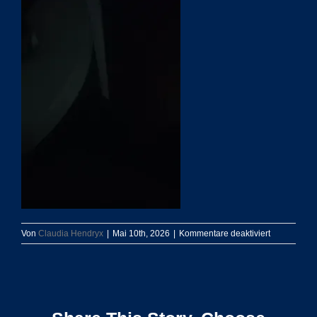
für
Von
Claudia Hendryx
|
Mai 10th, 2026
|
Kommentare deaktiviert
177843828