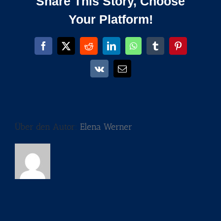
Share This Story, Choose
Your Platform!
Facebook
X
Reddit
LinkedIn
WhatsApp
Tumblr
Pinterest
Vk
E-
Mail
Über den Autor:
Elena Werner