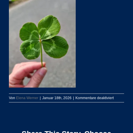
für
Von
Elena Werner
|
Januar 18th, 2026
|
Kommentare deaktiviert
20210928_