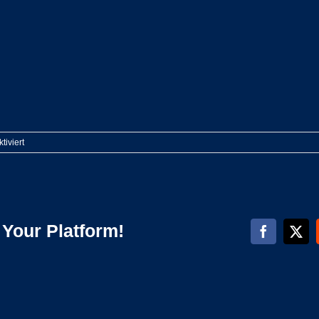
für
iviert
IMG_3882
 Your Platform!
Facebook
X