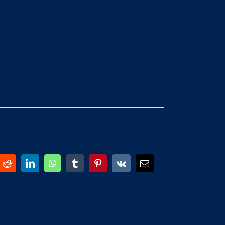
Reddit
LinkedIn
WhatsApp
Tumblr
Pinterest
Vk
E-
Mail