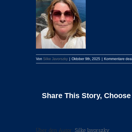
Von
Silke Javorszky
|
Oktober 9th, 2025
|
Kommentare deakt
Share This Story, Choose
Über den Autor:
Silke Javorszky