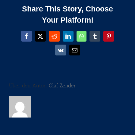
17-
Share This Story, Choose
622_com.duc
edit
Your Platform!
Facebook
X
Reddit
LinkedIn
WhatsApp
Tumblr
Pinterest
Vk
E-
Mail
Über den Autor:
Olaf Zender