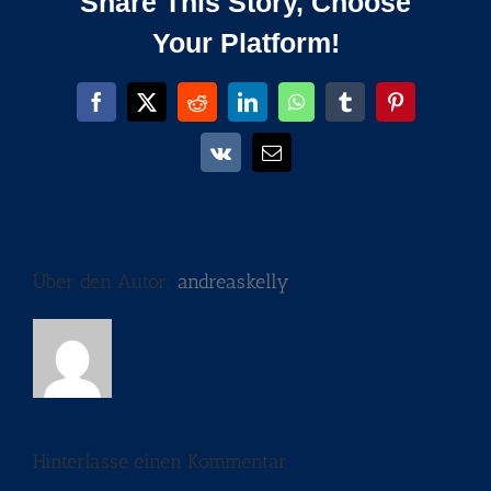
Share This Story, Choose
Your Platform!
Facebook
X
Reddit
LinkedIn
WhatsApp
Tumblr
Pinterest
Vk
E-
Mail
Über den Autor:
andreaskelly
Hinterlasse einen Kommentar