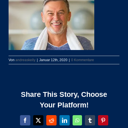
Von
andreaskelly
|
Januar 12th, 2020
|
0 Kommentare
Share This Story, Choose
Your Platform!
Facebook
X
Reddit
LinkedIn
WhatsApp
Tumblr
Pinterest